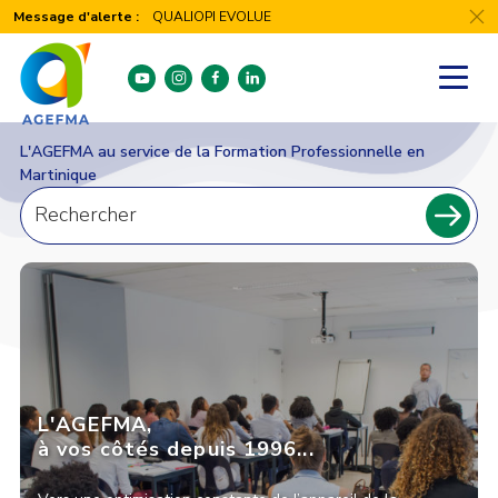
Panneau de gestion des cookies
Message d'alerte :
QUALIOPI EVOLUE
youtube
instagram
facebook
linkedin
L'AGEFMA au service de la Formation Professionnelle en
Martinique
Recherche
pour
Recher
:
L'AGEFMA,
à vos côtés depuis 1996...