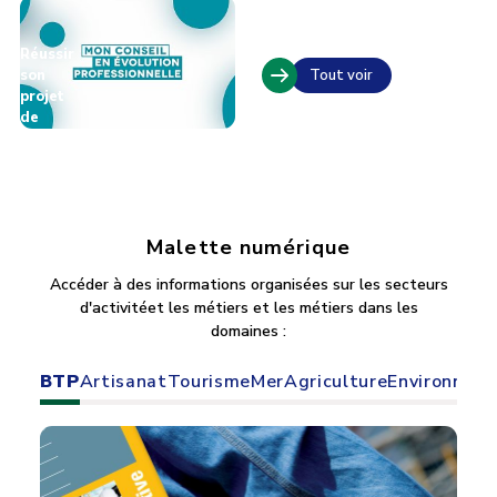
le
CPF
Réussir
son
Tout voir
projet
de
formation
:
le
CEP
Malette numérique
Accéder à des informations organisées sur les secteurs
d'activitéet les métiers et les métiers dans les
domaines :
BTP
Artisanat
Tourisme
Mer
Agriculture
Environnem