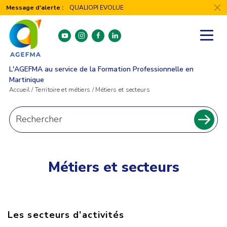
Panneau de gestion des cookies
Message d'alerte :
QUALIOPI EVOLUE
youtube
instagram
facebook
linkedin
L'AGEFMA au service de la Formation Professionnelle en
Martinique
Accueil
/
Territoire et métiers
/
Métiers et secteurs
Recherche
pour
Recher
:
Métiers et secteurs
Les secteurs d’activités