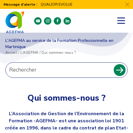
Panneau de gestion des cookies
Message d'alerte :
QUALIOPI EVOLUE
youtube
instagram
facebook
linkedin
L'AGEFMA au service de la Formation Professionnelle en
Martinique
Accueil
/
L’AGEFMA
/
Qui sommes-nous ?
Recherche
pour
Recher
:
Qui sommes-nous ?
L’Association de Gestion de l’Environnement de la
Formation -AGEFMA- est une association loi 1901
créée en 1996, dans le cadre du contrat de plan Etat-