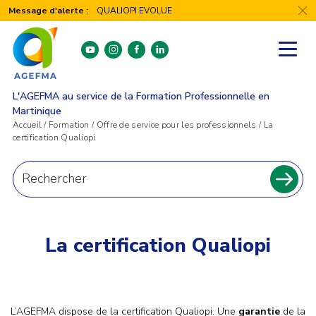
Panneau de gestion des cookies
Message d'alerte :
QUALIOPI EVOLUE
youtube
instagram
facebook
linkedin
L'AGEFMA au service de la Formation Professionnelle en
Martinique
Accueil
/
Formation
/
Offre de service pour les professionnels
/
La
certification Qualiopi
Recherche
pour
Recher
:
La certification Qualiopi
L’AGEFMA dispose de la certification Qualiopi. Une
garantie
de la