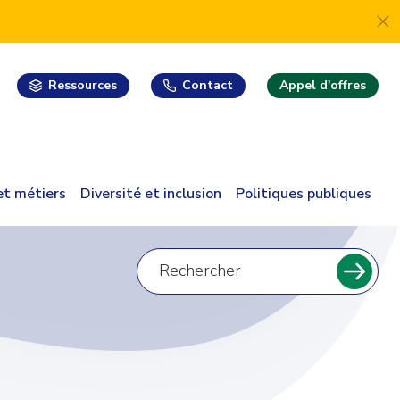
Ressources
Contact
Appel d'offres
 et métiers
Diversité et inclusion
Politiques publiques
Recherche
pour
Reche
: