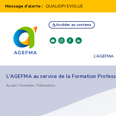
Panneau de gestion des cookies
Message d'alerte :
QUALIOPI EVOLUE
Accéder au contenu
youtube
instagram
facebook
linkedin
L’AGEFMA
L'AGEFMA au service de la Formation Profess
Accueil
/
Formation
/
Publications