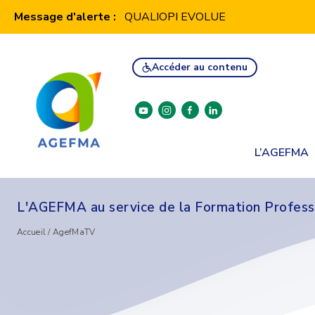
Panneau de gestion des cookies
Message d'alerte :
QUALIOPI EVOLUE
Accéder au contenu
youtube
instagram
facebook
linkedin
L’AGEFMA
L'AGEFMA au service de la Formation Profess
Accueil
/
AgefMaTV