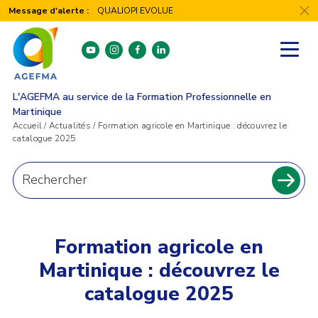
Panneau de gestion des cookies
Message d'alerte :
QUALIOPI EVOLUE
youtube
instagram
facebook
linkedin
L'AGEFMA au service de la Formation Professionnelle en
Martinique
Accueil
/
Actualités
/
Formation agricole en Martinique : découvrez le
catalogue 2025
Recherche
pour
Recher
:
Formation agricole en
Martinique : découvrez le
catalogue 2025