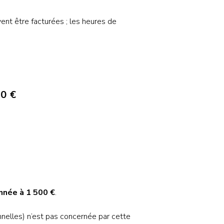
nt être facturées ; les heures de
00 €
nnée à 1 500 €
.
elles) n’est pas concernée par cette