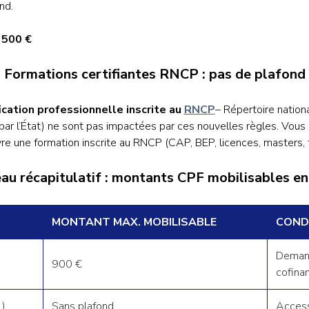
nd.
 500 €
Formations certifiantes RNCP : pas de plafond
fication professionnelle inscrite au
RNCP
– Répertoire nationa
s par l’État) ne sont pas impactées par ces nouvelles règles. Vou
re une formation inscrite au RNCP (CAP, BEP, licences, masters, t
au récapitulatif : montants CPF mobilisables e
MONTANT MAX. MOBILISABLE
CONDI
Demand
900 €
cofina
…)
Sans plafond
Access