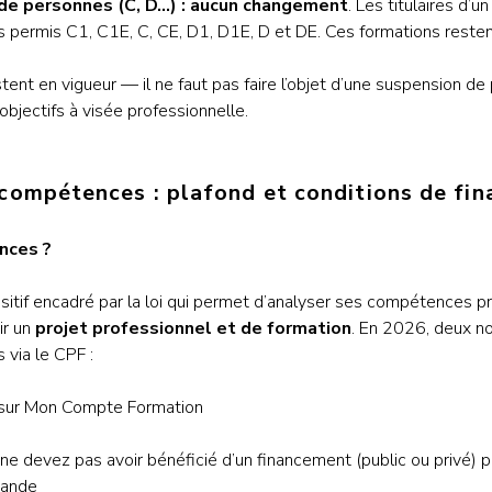
 de personnes (C, D…) : aucun changement
. Les titulaires d’
s permis C1, C1E, C, CE, D1, D1E, D et DE. Ces formations resten
tent en vigueur — il ne faut pas faire l’objet d’une suspension de
objectifs à visée professionnelle.
 compétences : plafond et conditions de fi
nces ?
itif encadré par la loi qui permet d’analyser ses compétences pr
ir un
projet professionnel et de formation
. En 2026, deux no
 via le CPF :
 sur Mon Compte Formation
 ne devez pas avoir bénéficié d’un financement (public ou privé)
mande