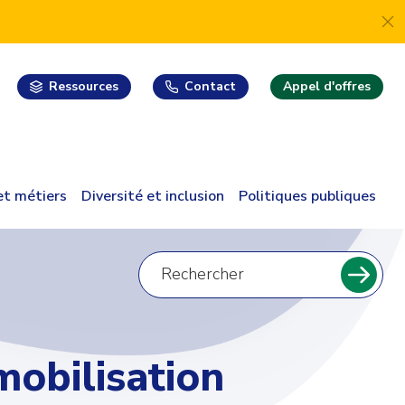
Ressources
Contact
Appel d'offres
 et métiers
Diversité et inclusion
Politiques publiques
Recherche
pour
Reche
:
mobilisation