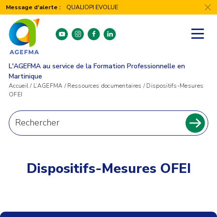
Panneau de gestion des cookies
Message d'alerte :
QUALIOPI EVOLUE
youtube
instagram
facebook
linkedin
L'AGEFMA au service de la Formation Professionnelle en
Martinique
Accueil
/
L’AGEFMA
/
Ressources documentaires
/
Dispositifs-Mesures
OFEI
Recherche
pour
Recher
:
Dispositifs-Mesures OFEI