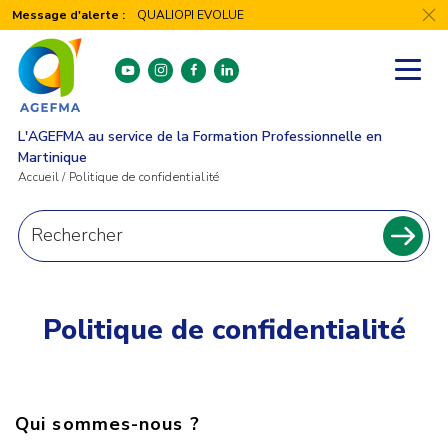
Panneau de gestion des cookies
Message d'alerte :
QUALIOPI EVOLUE
youtube
instagram
facebook
linkedin
L'AGEFMA au service de la Formation Professionnelle en
Martinique
Accueil
/
Politique de confidentialité
Recherche
pour
Recher
:
Politique de confidentialité
Qui sommes-nous ?