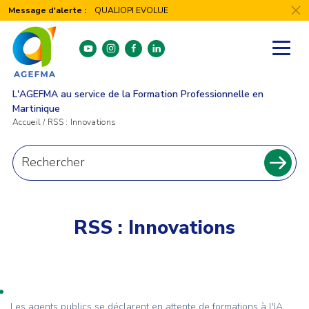
Panneau de gestion des cookies
Message d'alerte :
QUALIOPI EVOLUE
youtube
instagram
facebook
linkedin
L'AGEFMA au service de la Formation Professionnelle en
Martinique
Accueil
/
RSS : Innovations
Recherche
pour
Recher
:
RSS : Innovations
Les agents publics se déclarent en attente de formations à l'IA