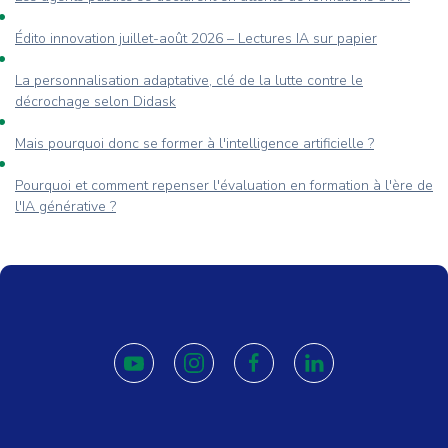
Édito innovation juillet-août 2026 – Lectures IA sur papier
La personnalisation adaptative, clé de la lutte contre le
décrochage selon Didask
Mais pourquoi donc se former à l'intelligence artificielle ?
Pourquoi et comment repenser l'évaluation en formation à l'ère de
l'IA générative ?
youtube
instagram
facebook
linkedin