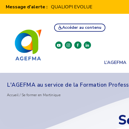
Panneau de gestion des cookies
Message d'alerte :
QUALIOPI EVOLUE
Accéder au contenu
youtube
instagram
facebook
linkedin
L’AGEFMA
L'AGEFMA au service de la Formation Profess
Accueil
/
Se former en Martinique
S