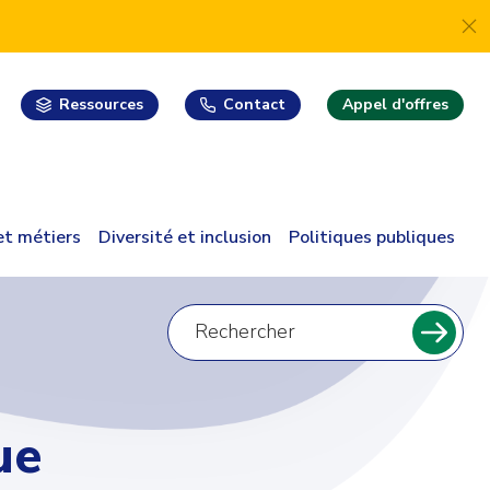
Ressources
Contact
Appel d'offres
 et métiers
Diversité et inclusion
Politiques publiques
Recherche
pour
Reche
:
ue